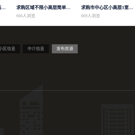
求购城东区域房型不限装修不限
求购区域不限小高层简单装修
求购市中心区小高层3室精致装修
666
人浏览
669
人浏览
小区信息
中介信息
发布房源