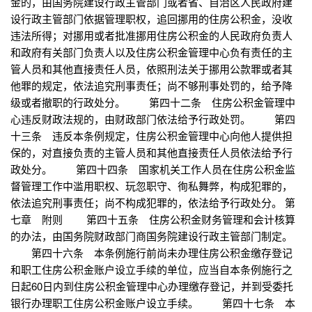
金的，由国务院建设行政主管部门或者省、自治区人民政府建
设行政主管部门依据管理职权，追回挪用的住房公积金，没收
违法所得；对挪用或者批准挪用住房公积金的人民政府负责人
和政府有关部门负责人以及住房公积金管理中心负有责任的主
管人员和其他直接责任人员，依照刑法关于挪用公款罪或者其
他罪的规定，依法追究刑事责任；尚不够刑事处罚的，给予降
级或者撤职的行政处分。 第四十二条 住房公积金管理中
心违反财政法规的，由财政部门依法给予行政处罚。 第四
十三条 违反本条例规定，住房公积金管理中心向他人提供担
保的，对直接负责的主管人员和其他直接责任人员依法给予行
政处分。 第四十四条 国家机关工作人员在住房公积金监
督管理工作中滥用职权、玩忽职守、徇私舞弊，构成犯罪的，
依法追究刑事责任；尚不构成犯罪的，依法给予行政处分。 第
七章 附则 第四十五条 住房公积金财务管理和会计核算
的办法，由国务院财政部门商国务院建设行政主管部门制定。
第四十六条 本条例施行前尚未办理住房公积金缴存登记
和职工住房公积金账户设立手续的单位，应当自本条例施行之
日起60日内到住房公积金管理中心办理缴存登记，并到受委托
银行办理职工住房公积金账户设立手续。 第四十七条 本