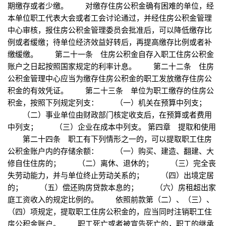
期缴存或者少缴。 对缴存住房公积金确有困难的单位，经
本单位职工代表大会或者工会讨论通过，并经住房公积金管理
中心审核，报住房公积金管理委员会批准后，可以降低缴存比
例或者缓缴；待单位经济效益好转后，再提高缴存比例或者补
缴缓缴。 第二十一条 住房公积金自存入职工住房公积金
账户之日起按照国家规定的利率计息。 第二十二条 住房
公积金管理中心应当为缴存住房公积金的职工发放缴存住房公
积金的有效凭证。 第二十三条 单位为职工缴存的住房公
积金，按照下列规定列支： （一）机关在预算中列支；
（二）事业单位由财政部门核定收支后，在预算或者费用
中列支； （三）企业在成本中列支。 第四章 提取和使用
第二十四条 职工有下列情形之一的，可以提取职工住房
公积金账户内的存储余额： （一）购买、建造、翻建、大
修自住住房的； （二）离休、退休的； （三）完全丧
失劳动能力，并与单位终止劳动关系的； （四）出境定居
的； （五）偿还购房贷款本息的； （六）房租超出家
庭工资收入的规定比例的。 依照前款第（二）、（三）、
（四）项规定，提取职工住房公积金的，应当同时注销职工住
房公积金账户。 职工死亡或者被宣告死亡的，职工的继承