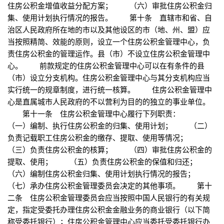
住房公积金增值收益分配方案； （六）审批住房公积金归
集、使用计划执行情况的报告。 第十条 直辖市和省、自
治区人民政府所在地的市以及其他设区的市（地、州、盟）应
当按照精简、效能的原则，设立一个住房公积金管理中心，负
责住房公积金的管理运作。县（市）不设立住房公积金管理中
心。 前款规定的住房公积金管理中心可以在有条件的县
（市）设立分支机构。住房公积金管理中心与其分支机构应当
实行统一的规章制度，进行统一核算。 住房公积金管理中
心是直属城市人民政府的不以营利为目的的独立的事业单位。
第十一条 住房公积金管理中心履行下列职责：
（一）编制、执行住房公积金的归集、使用计划； （二）
负责记载职工住房公积金的缴存、提取、使用等情况；
（三）负责住房公积金的核算； （四）审批住房公积金的
提取、使用； （五）负责住房公积金的保值和归还；
（六）编制住房公积金归集、使用计划执行情况的报告；
（七）承办住房公积金管理委员会决定的其他事项。 第十
二条 住房公积金管理委员会应当按照中国人民银行的有关规
定，指定受委托办理住房公积金金融业务的商业银行（以下简
称受委托银行）；住房公积金管理中心应当委托受委托银行办