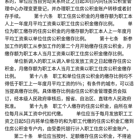
系的，单位应当自劳动关系终止之日起30日内向住房公积金管
理中心办理变更登记，并办理职工住房公积金账户转移或者封
存手续。 第十六条 职工住房公积金的月缴存额为职工本
人上一年度月平均工资乘以职工住房公积金缴存比例。 单
位为职工缴存的住房公积金的月缴存额为职工本人上一年度月
平均工资乘以单位住房公积金缴存比例。 第十七条 新参
加工作的职工从参加工作的第二个月开始缴存住房公积金，月
缴存额为职工本人当月工资乘以职工住房公积金缴存比例。
单位新调入的职工从调入单位发放工资之日起缴存住房公
积金，月缴存额为职工本人当月工资乘以职工住房公积金缴存
比例。 第十八条 职工和单位住房公积金的缴存比例均不
得低于职工上一年度月平均工资的5％；有条件的城市，可以适
当提高缴存比例。具体缴存比例由住房公积金管理委员会拟
订，经本级人民政府审核后，报省、自治区、直辖市人民政府
批准。 第十九条 职工个人缴存的住房公积金，由所在单
位每月从其工资中代扣代缴。 单位应当于每月发放职工工
资之日起5日内将单位缴存的和为职工代缴的住房公积金汇缴到
住房公积金专户内，由受委托银行计入职工住房公积金账户。
第二十条 单位应当按时、足额缴存住房公积金，不得逾