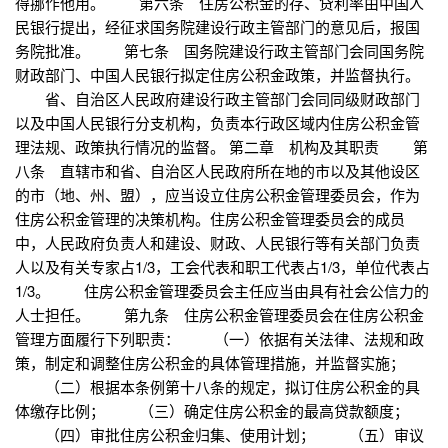
得挪作他用。 第六条 住房公积金的存、贷利率由中国人
民银行提出，经征求国务院建设行政主管部门的意见后，报国
务院批准。 第七条 国务院建设行政主管部门会同国务院
财政部门、中国人民银行拟定住房公积金政策，并监督执行。
省、自治区人民政府建设行政主管部门会同同级财政部门
以及中国人民银行分支机构，负责本行政区域内住房公积金管
理法规、政策执行情况的监督。 第二章 机构及其职责 第
八条 直辖市和省、自治区人民政府所在地的市以及其他设区
的市（地、州、盟），应当设立住房公积金管理委员会，作为
住房公积金管理的决策机构。住房公积金管理委员会的成员
中，人民政府负责人和建设、财政、人民银行等有关部门负责
人以及有关专家占1/3，工会代表和职工代表占1/3，单位代表占
1/3。 住房公积金管理委员会主任应当由具有社会公信力的
人士担任。 第九条 住房公积金管理委员会在住房公积金
管理方面履行下列职责： （一）依据有关法律、法规和政
策，制定和调整住房公积金的具体管理措施，并监督实施；
（二）根据本条例第十八条的规定，拟订住房公积金的具
体缴存比例； （三）确定住房公积金的最高贷款额度；
（四）审批住房公积金归集、使用计划； （五）审议